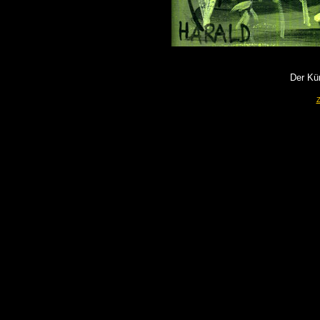
Der Kün
Z